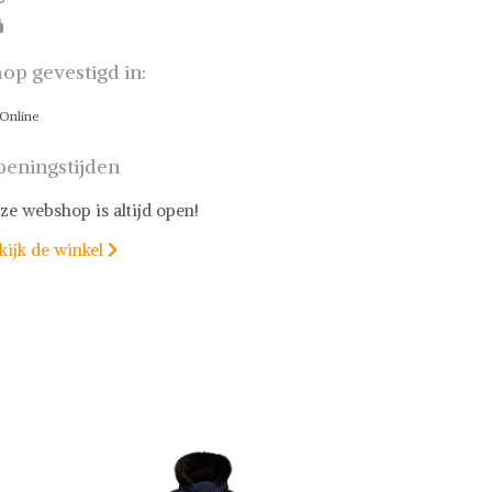
op gevestigd in:
Online
eningstijden
ze webshop is altijd open!
kijk de winkel
