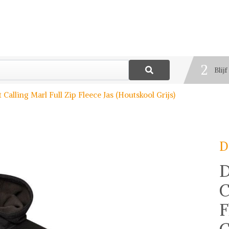
1
Best
2
Blij
3
Calling Marl Full Zip Fleece Jas (Houtskool Grijs)
Deel
D
D
C
F