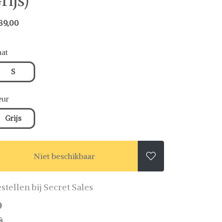
rijs)
39,00
at
S
eur
Grijs
Niet beschikbaar

stellen bij Secret Sales