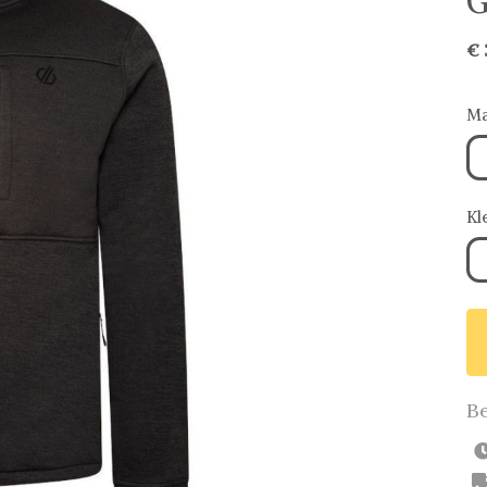
G
€ 
Ma
Kl
Be