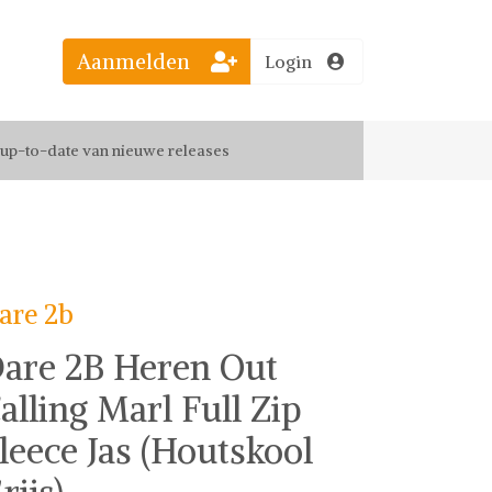
Aanmelden
Login
el jouw favoriete looks
f up-to-date van nieuwe releases
 de leukste items met vrienden
are 2b
are 2B Heren Out
alling Marl Full Zip
leece Jas (Houtskool