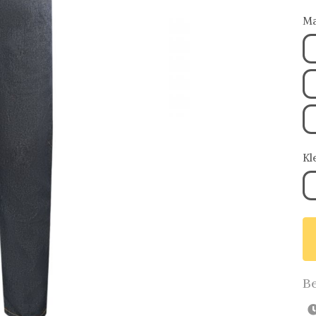
Ma
Kl
Be