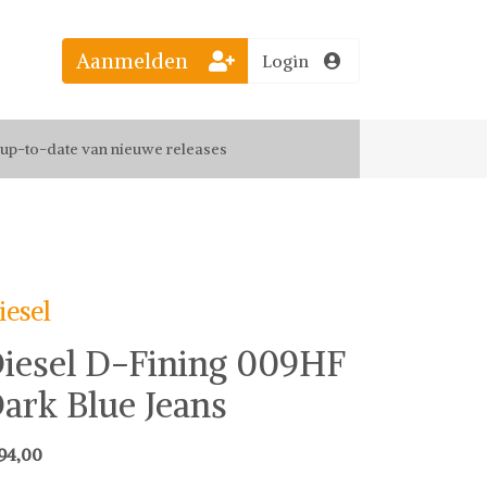
Aanmelden
Login
el jouw favoriete looks
f up-to-date van nieuwe releases
 de leukste items met vrienden
iesel
iesel D-Fining 009HF
ark Blue Jeans
94,00