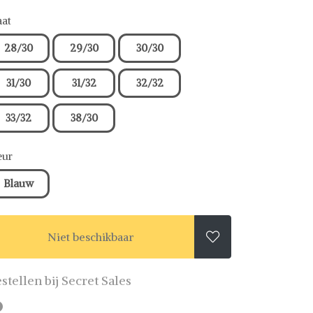
at
28/30
29/30
30/30
31/30
31/32
32/32
33/32
38/30
eur
Blauw
Niet beschikbaar

stellen bij Secret Sales