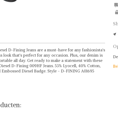
Sh
Op
sel D-Fining Jeans are a must-have for any fashionista's
 look that's perfect for any occasion. Plus, our denim is
De
rtable all day. Get ready to make a statement with these
, Diesel D-Fining 009HF Jeans. 53% Lyocell, 40% Cotton,
Be
and Embossed Diesel Badge. Style - D-FINING A01695
ducten: