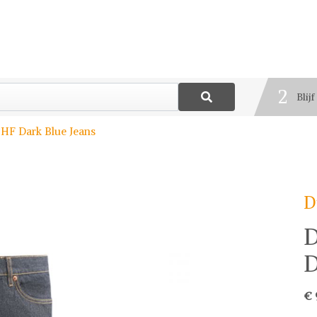
1
Best
2
Blij
3
9HF Dark Blue Jeans
Deel
D
D
D
€ 