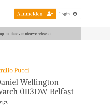
Aanmelden
Login
el jouw favoriete looks
f up-to-date van nieuwe releases
 de leukste items met vrienden
milio Pucci
aniel Wellington
atch 0113DW Belfast
71,75