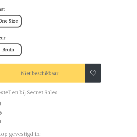
at
One Size
eur
Bruin
Niet beschikbaar

stellen bij Secret Sales
op gevestigd in: