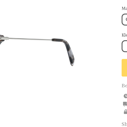
Ma
Kl
Be
Sh