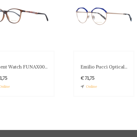
ient Watch FUNAX00...
Emilio Pucci Optical...
1,75
€ 71,75
Online
Online