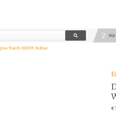
1
Best
2
Blij
3
gton Watch 0113DW Belfast
Deel
E
D
W
€ 