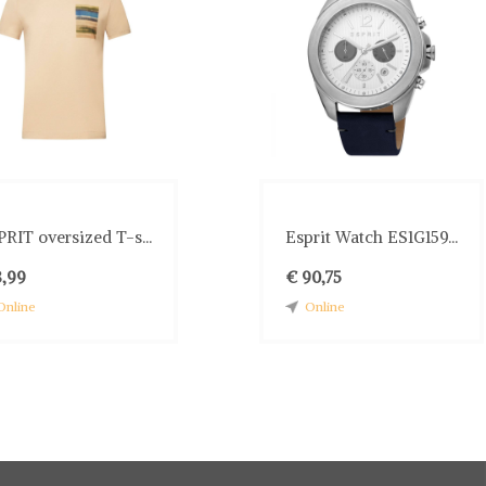
RIT oversized T-s...
Esprit Watch ES1G159...
8,99
€ 90,75
Online
Online