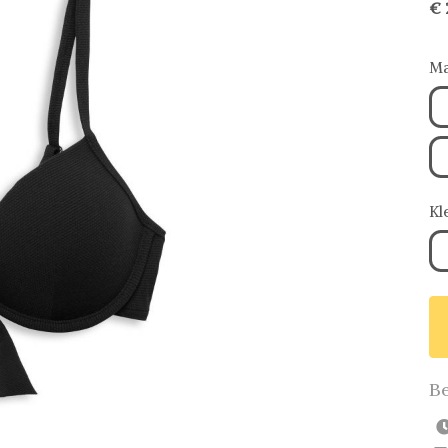
€ 
Ma
Kl
Be