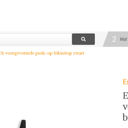
1
Best
2
Blij
3
Deel
h voorgevormde push-up bikinitop zwart
E
E
v
b