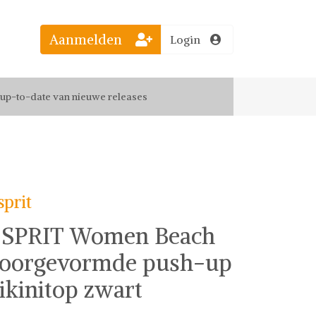
el jouw favoriete looks
Aanmelden
Login
f up-to-date van nieuwe releases
 de leukste items met vrienden
sprit
SPRIT Women Beach
oorgevormde push-up
ikinitop zwart