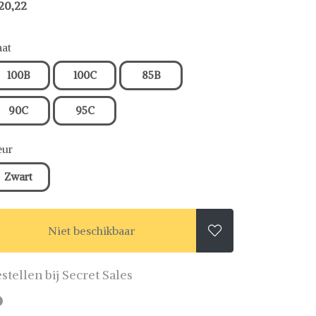
20,22
at
100B
100C
85B
90C
95C
eur
Zwart
Niet beschikbaar

stellen bij Secret Sales