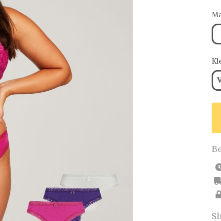
Ma
Kl
V
Be
Sh