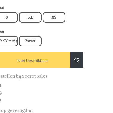
at
S
XL
XS
eur
eelkleurig
Zwart
Niet beschikbaar

stellen bij Secret Sales
op gevestigd in: