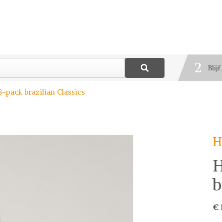
1
Best
2
Blij
3
-pack brazilian Classics
Deel
H
H
b
€ 