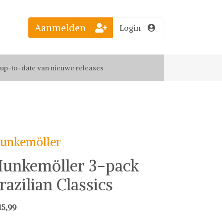
Aanmelden
Login
el jouw favoriete looks
f up-to-date van nieuwe releases
 de leukste items met vrienden
unkemöller
unkemöller 3-pack
razilian Classics
15,99