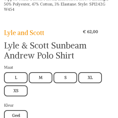
50% Polyester, 47% Cotton, 3% Elastane. Style: SP1242G
W454
Lyle and Scott
Lyle and Scott op Shwaybox | Vind je favoriete items
Shop uit het uitgebreide assortiment van Lyle and Scott of
Lyle and Scott
€ 62,00
stel jouw fashion wish-list samen. Veilig online shoppen.
Beoordeelde partners. De beste deals.
Lyle & Scott Sunbeam
Andrew Polo Shirt
Maat
L
M
S
XL
XS
Kleur
Geel