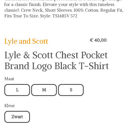
for a classic finish. Elevate your style with this timeless
classic!. Crew Neck, Short Sleeves. 100% Cotton. Regular Fit,
Fits True To Size. Style: TS1485V 572
Lyle and Scott
Lyle and Scott op Shwaybox | Vind je favoriete items
Shop uit het uitgebreide assortiment van Lyle and Scott of
Lyle and Scott
€ 40,00
stel jouw fashion wish-list samen. Veilig online shoppen.
Beoordeelde partners. De beste deals.
Lyle & Scott Chest Pocket
Brand Logo Black T-Shirt
Maat
L
M
S
Kleur
Zwart