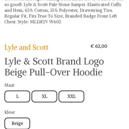
so good!. Lyle & Scott Pale Stone Jumper. Elasticated Cuffs
and Hem, 65% Cotton, 35% Polyester, Drawstring Ties.
Regular Fit, Fits True To Size, Branded Badge Front Left
Chest. Style: ML1382V W602
Lyle and Scott
Lyle and Scott op Shwaybox | Vind je favoriete items
Shop uit het uitgebreide assortiment van Lyle and Scott of
Lyle and Scott
€ 62,00
stel jouw fashion wish-list samen. Veilig online shoppen.
Beoordeelde partners. De beste deals.
Lyle & Scott Brand Logo
Beige Pull-Over Hoodie
Maat
L
XL
XXL
Kleur
Beige