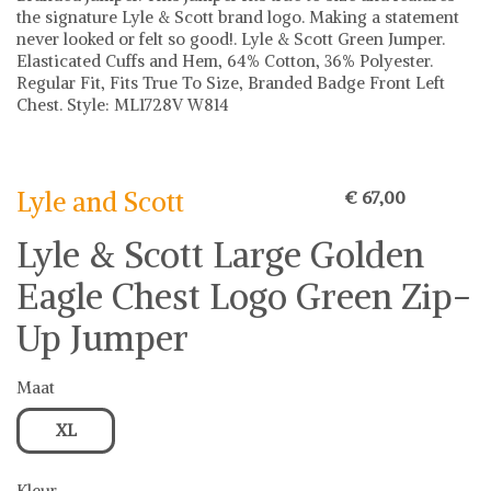
the signature Lyle & Scott brand logo. Making a statement
never looked or felt so good!. Lyle & Scott Green Jumper.
Elasticated Cuffs and Hem, 64% Cotton, 36% Polyester.
Regular Fit, Fits True To Size, Branded Badge Front Left
Chest. Style: ML1728V W814
Lyle and Scott
Lyle and Scott op Shwaybox | Vind je favoriete items
Shop uit het uitgebreide assortiment van Lyle and Scott of
Lyle and Scott
€ 67,00
stel jouw fashion wish-list samen. Veilig online shoppen.
Beoordeelde partners. De beste deals.
Lyle & Scott Large Golden
Eagle Chest Logo Green Zip-
Up Jumper
Maat
XL
Kleur