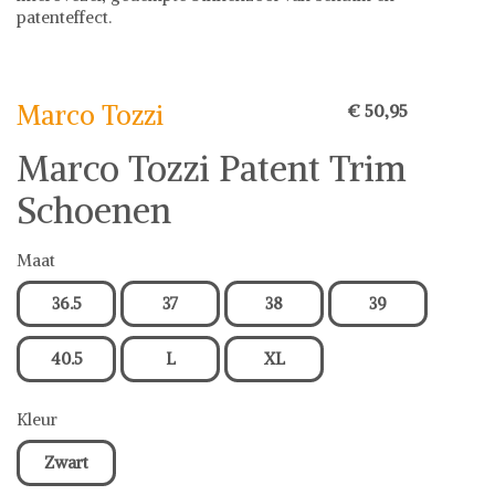
patenteffect.
Marco Tozzi
Marco Tozzi
€ 50,95
Marco Tozzi Patent Trim
Schoenen
Maat
36.5
37
38
39
40.5
L
XL
Kleur
Zwart