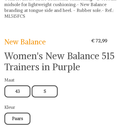
midsole for lightweight cushioning.- New Balance
branding at tongue side and heel. - Rubber sole.- Ref.:
ML515FCS
New Balance
Sneakers
New Balance op Shwaybox | Vind je favoriete items
Shop uit het uitgebreide assortiment van New Balance of
New Balance
€ 72,99
stel jouw fashion wish-list samen. Veilig online shoppen.
Beoordeelde partners. De beste deals.
Women's New Balance 515
Trainers in Purple
Maat
43
S
Kleur
Paars