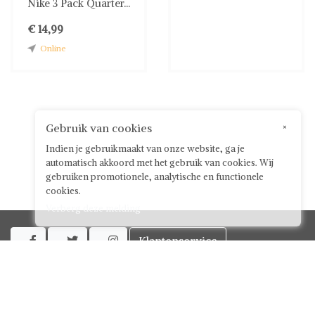
Nike 3 Pack Quarter...
€ 14,99
Online
Gebruik van cookies
×
Indien je gebruikmaakt van onze website, ga je
automatisch akkoord met het gebruik van cookies. Wij
gebruiken promotionele, analytische en functionele
cookies.
Verberg deze melding
Klantenservice



Over ShwayBox
ShwayBox Zakelijk
Contact
Algemene voorwaarden voor gebruikers