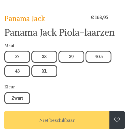
Panama Jack
€ 163,95
Panama Jack Piola-laarzen
Maat
37
38
39
40.5
43
XL
Kleur
Zwart
Niet beschikbaar
