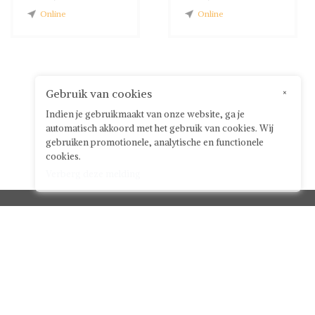
Online
Online
Gebruik van cookies
×
Indien je gebruikmaakt van onze website, ga je
automatisch akkoord met het gebruik van cookies. Wij
gebruiken promotionele, analytische en functionele
cookies.
Verberg deze melding
Klantenservice



Over ShwayBox
ShwayBox Zakelijk
Contact
Algemene voorwaarden voor gebruikers
Privacy policy