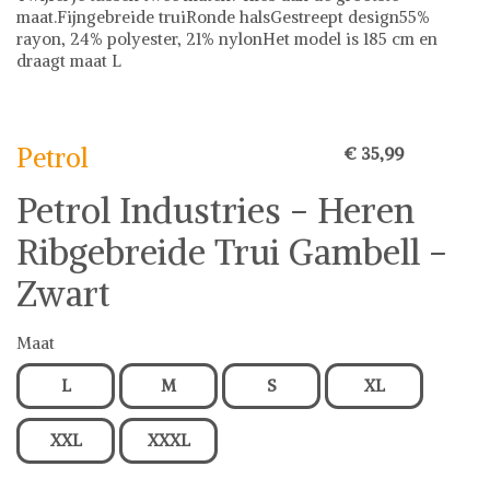
maat.Fijngebreide truiRonde halsGestreept design55%
rayon, 24% polyester, 21% nylonHet model is 185 cm en
draagt maat L
Petrol
Petrol
€ 35,99
Petrol Industries - Heren
Ribgebreide Trui Gambell -
Zwart
Maat
L
M
S
XL
XXL
XXXL