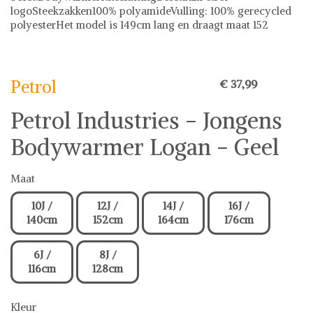
logoSteekzakken100% polyamideVulling: 100% gerecycled
polyesterHet model is 149cm lang en draagt maat 152
Petrol
Petrol
€ 37,99
Petrol Industries - Jongens
Bodywarmer Logan - Geel
Maat
10J /
12J /
14J /
16J /
140cm
152cm
164cm
176cm
6J /
8J /
116cm
128cm
Kleur