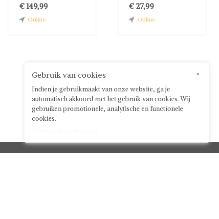
€ 149,99
€ 27,99
Online
Online
Gebruik van cookies
×
Indien je gebruikmaakt van onze website, ga je
automatisch akkoord met het gebruik van cookies. Wij
gebruiken promotionele, analytische en functionele
cookies.
Verberg deze melding
Klantenservice



Over ShwayBox
ShwayBox Zakelijk
Contact
Algemene voorwaarden voor gebruikers