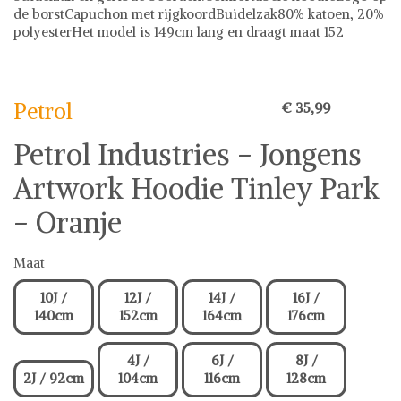
de borstCapuchon met rijgkoordBuidelzak80% katoen, 20%
polyesterHet model is 149cm lang en draagt maat 152
Petrol
Petrol
€ 35,99
Petrol Industries - Jongens
Artwork Hoodie Tinley Park
- Oranje
Maat
10J /
12J /
14J /
16J /
140cm
152cm
164cm
176cm
4J /
6J /
8J /
2J / 92cm
104cm
116cm
128cm