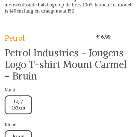
mouwenRonde halsLogo op de borst100% katoenHet model
is 149cm lang en draagt maat 152
Petrol
Petrol
€ 6,99
Petrol Industries - Jongens
Logo T-shirt Mount Carmel
- Bruin
Maat
12J /
152cm
Kleur
Bruin