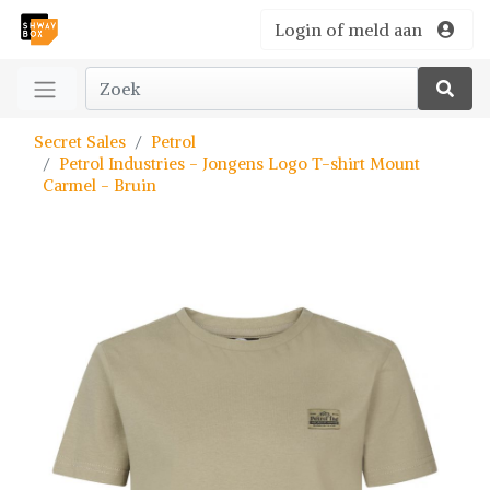
Login of meld aan
Secret Sales
Petrol
Petrol Industries - Jongens Logo T-shirt Mount
Carmel - Bruin