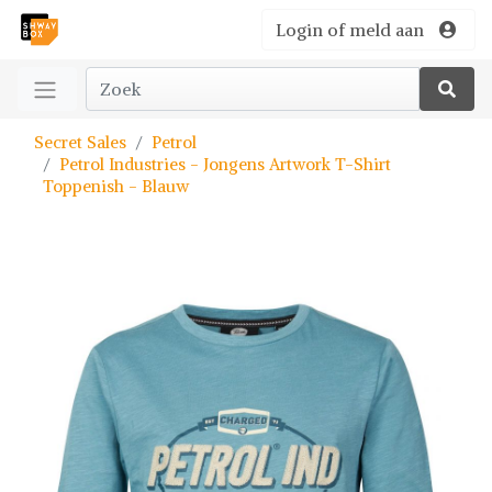
Login of meld aan
Secret Sales
Petrol
Petrol Industries - Jongens Artwork T-Shirt
Toppenish - Blauw