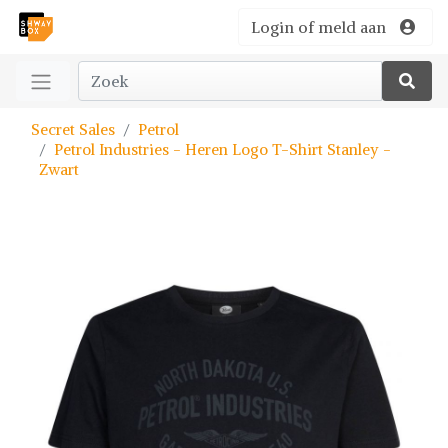
Login of meld aan
Secret Sales
Petrol
Petrol Industries - Heren Logo T-Shirt Stanley -
Zwart