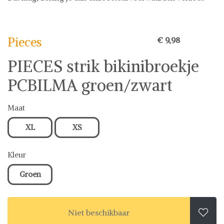
Pieces
Pieces
€ 9,98
PIECES strik bikinibroekje
PCBILMA groen/zwart
Maat
XL
XS
Kleur
Groen
Niet beschikbaar
