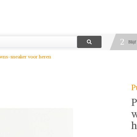
1
Best
2
Blij
3
ns-sneaker voor heren
Deel
P
P
w
h