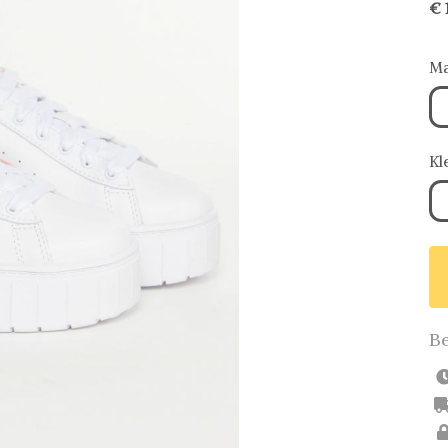
€ 
Ma
Kl
Be