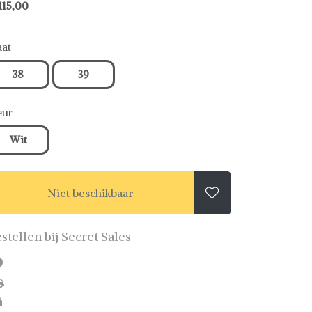
115,00
at
38
39
eur
Wit
Niet beschikbaar

stellen bij Secret Sales