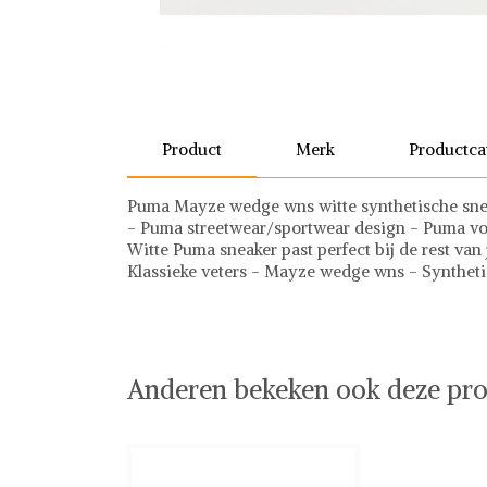
Product
Merk
Productca
Puma Mayze wedge wns witte synthetische snea
- Puma streetwear/sportwear design - Puma voo
Witte Puma sneaker past perfect bij de rest van
Klassieke veters - Mayze wedge wns - Synthet
Puma
Sneakers
Puma op Shwaybox | Vind je favoriete items
Shop uit het uitgebreide assortiment van Puma o
shoppen. Beoordeelde partners. De beste deals.
Anderen bekeken ook deze pro