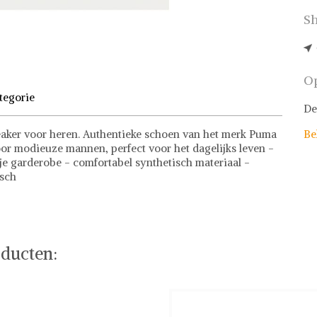
Sh
Op
tegorie
De
ker voor heren. Authentieke schoen van het merk Puma
Be
r modieuze mannen, perfect voor het dagelijks leven -
 je garderobe - comfortabel synthetisch materiaal -
isch
f stel jouw fashion wish-list samen. Veilig online
ducten: