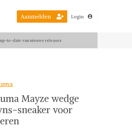
Aanmelden
Login
el jouw favoriete looks
f up-to-date van nieuwe releases
 de leukste items met vrienden
uma
uma Mayze wedge
ns-sneaker voor
eren