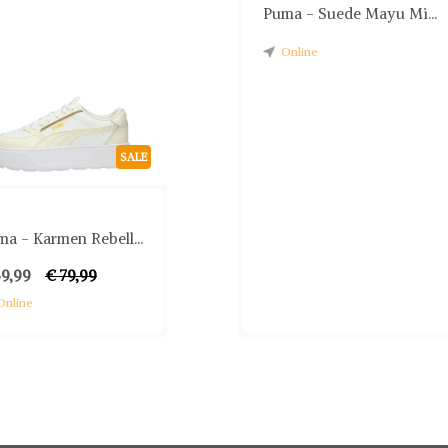
Puma - Suede Mayu Mi...
Online
SALE
a - Karmen Rebell...
59,99
€ 79,99
Online