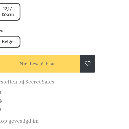
12J /
152cm
eur
Beige
Niet beschikbaar

stellen bij Secret Sales
op gevestigd in: