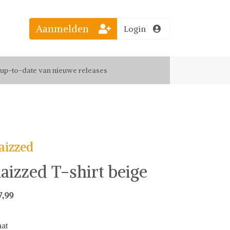
Aanmelden
Login
el jouw favoriete looks
f up-to-date van nieuwe releases
 de leukste items met vrienden
aizzed
aizzed T-shirt beige
7,99
at