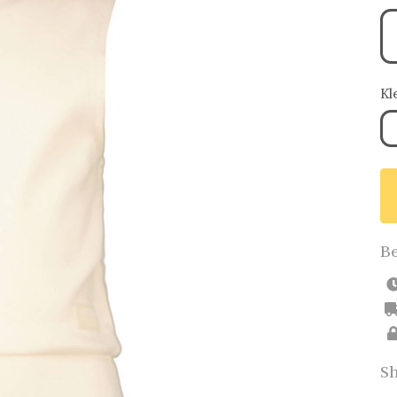
Kl
Be
Sh