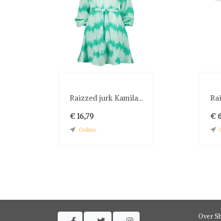
Raizzed jurk Kamila...
Rai
€ 16,79
€ 6
Online
Over S