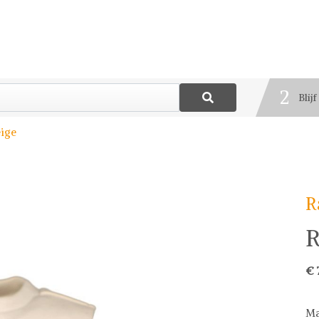
1
Best
2
Blij
3
eige
Deel
R
R
€ 
Ma