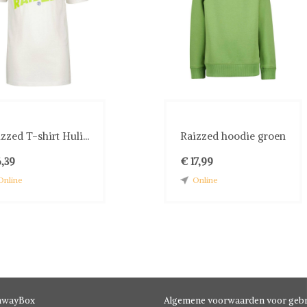
zzed T-shirt Huli...
Raizzed hoodie groen
,39
€ 17,99
Online
Online
hwayBox
Algemene voorwaarden voor gebr