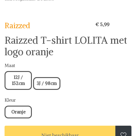
Raizzed
Raizzed
€ 5,99
Raizzed T-shirt LOLITA met
logo oranje
Maat
12J /
152cm
3J / 98cm
Kleur
Oranje
Niet beschikbaar
