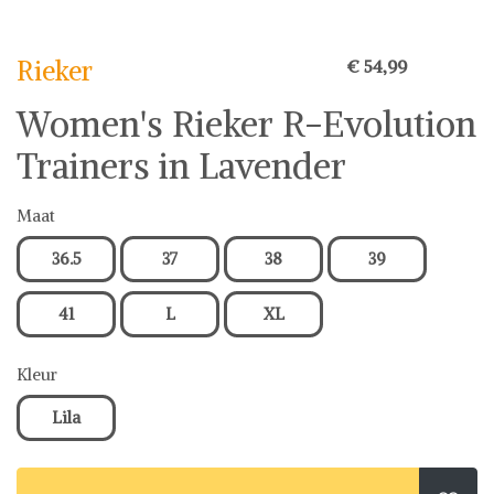
Rieker
€ 54,99
Women's Rieker R-Evolution
Trainers in Lavender
Maat
36.5
37
38
39
41
L
XL
Kleur
Lila