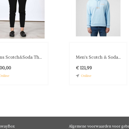
a-schoenen
tabel en uniek. Met een kenmerkende handtekening
formelere patronen. Combineer er rustig op los om de
tems.
 dagelijks gebruik of opvallende stukken om je outfit te
Met een mix van traditionele ambacht en eigentijdse stijl
 tijdloos zijn.
ns Scotch&Soda Th...
Men's Scotch & Soda...
100,00
€ 121,99
Online
Online
hwayBox
Algemene voorwaarden voor gebr