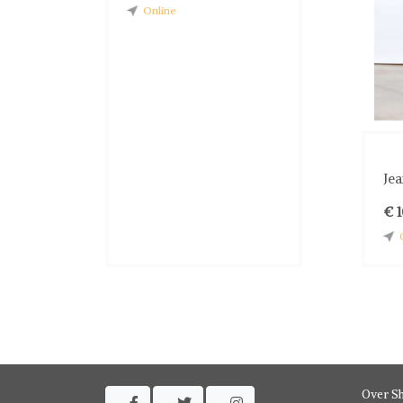
Online
Ontdek de Verscheidenheid aan Scotch & Sod
Scotch & Soda-schoenen zijn kleurrijk, comfor
bieden ze een toffe mix van speelse prints en 
beste look te creëren met jouw Scotch & Soda i
Vind Jouw Stijl met Scotch & Soda
Of je nu op zoek bent naar casual schoenen voor
accentueren, Scotch & Soda heeft het allemaal. 
biedt het merk mode-items die zowel trendy als
Jea
€ 
Over S