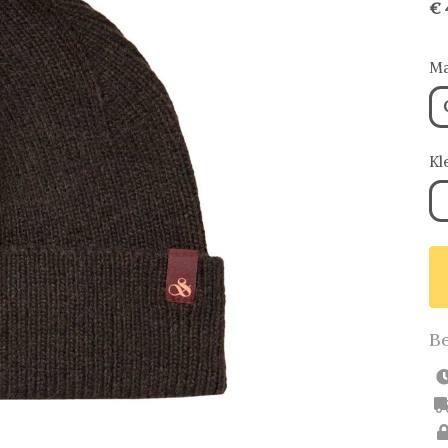
€ 
Ma
Kl
Be