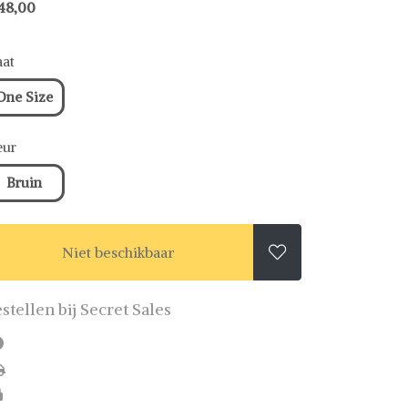
48,00
at
One Size
eur
Bruin
Niet beschikbaar

stellen bij Secret Sales