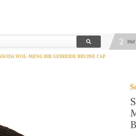
1
Best
2
Blij
3
SODA WOL-MENG RIB GEBREIDE BRUINE CAP
Deel
S
B