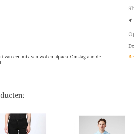
Sh
Op
De
kt van een mix van wol en alpaca. Omslag aan de
Be
.
ding en schoenen voor dames, heren en kinderen. Van
llaarsjes tot sneakers, het merk biedt een breed scala aan
ducten:
es en heren
lende prints met een verfijnd design. Voor een complete
zoals de klassieke Chelsea boots of trendy instappers. Op
 keuze, terwijl de sneakers zowel in hoog als laag model
ingstukken van het merk.