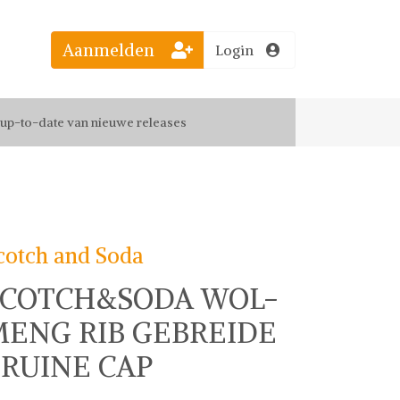
Aanmelden
Login
el jouw favoriete looks
f up-to-date van nieuwe releases
 de leukste items met vrienden
cotch and Soda
SCOTCH&SODA WOL-
MENG RIB GEBREIDE
RUINE CAP