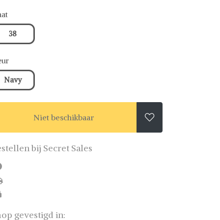
at
38
eur
Navy
Niet beschikbaar

stellen bij Secret Sales
op gevestigd in: