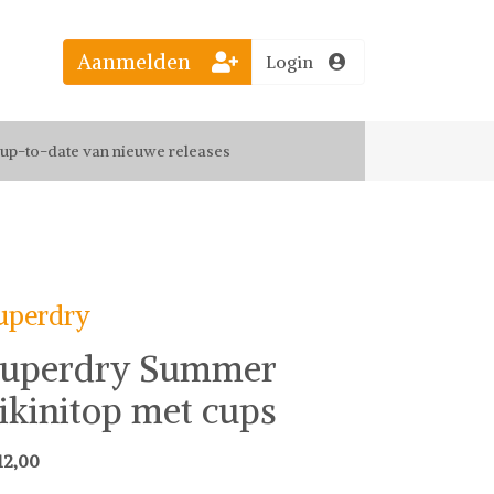
Aanmelden
Login
el jouw favoriete looks
f up-to-date van nieuwe releases
 de leukste items met vrienden
uperdry
uperdry Summer
ikinitop met cups
12,00