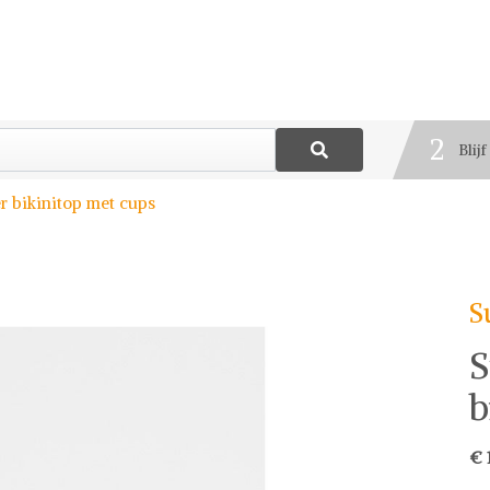
1
Best
2
Blij
3
 bikinitop met cups
Deel
S
S
b
€ 