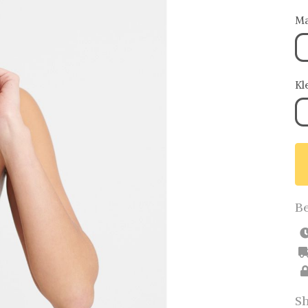
Ma
Kl
Be
Sh