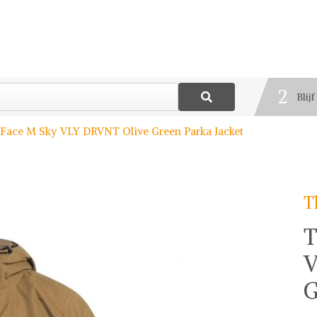
1
Best
2
Blij
3
 Face M Sky VLY DRVNT Olive Green Parka Jacket
Deel
T
T
V
G