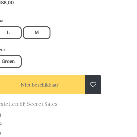
188,00
at
L
M
eur
Groen
Niet beschikbaar

stellen bij Secret Sales