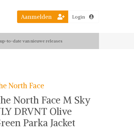
Aanmelden
Login
el jouw favoriete looks
f up-to-date van nieuwe releases
 de leukste items met vrienden
he North Face
he North Face M Sky
LY DRVNT Olive
reen Parka Jacket