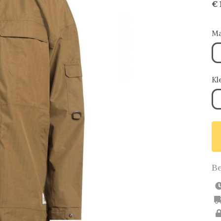
€ 
Ma
Kl
Be