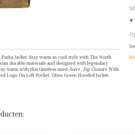
Sh
Op
De
arka Jacket. Stay warm in cool style with The North
Be
 from durable materials and designed with legendary
tay warm with this timeless must-have.. Zip Closure With
nded Logo On Left Pocket. Olive Green Hooded Jacket.
e items
rth Face of stel jouw fashion wish-list samen. Veilig
 deals.
ducten: