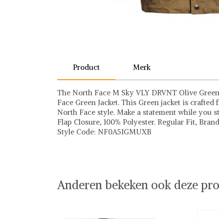
Product
Merk
The North Face M Sky VLY DRVNT Olive Green P
Face Green Jacket. This Green jacket is crafted
North Face style. Make a statement while you s
Flap Closure, 100% Polyester. Regular Fit, Bra
Style Code: NF0A5IGMUXB
The North Face
The North Face op Shwaybox | Vind je favoriet
Shop uit het uitgebreide assortiment van The No
online shoppen. Beoordeelde partners. De beste
Anderen bekeken ook deze pro