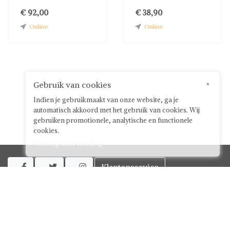
€ 92,00
€ 38,90
Online
Online
Gebruik van cookies
×
Indien je gebruikmaakt van onze website, ga je
automatisch akkoord met het gebruik van cookies. Wij
gebruiken promotionele, analytische en functionele
cookies.
Verberg deze melding
Klantenservice



Over ShwayBox
ShwayBox Zakelijk
Contact
Algemene voorwaarden voor gebruikers
Privacy policy