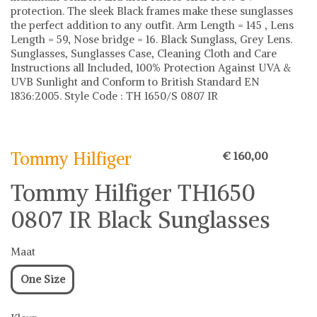
protection. The sleek Black frames make these sunglasses
the perfect addition to any outfit. Arm Length = 145 , Lens
Length = 59, Nose bridge = 16. Black Sunglass, Grey Lens.
Sunglasses, Sunglasses Case, Cleaning Cloth and Care
Instructions all Included, 100% Protection Against UVA &
UVB Sunlight and Conform to British Standard EN
1836:2005. Style Code : TH 1650/S 0807 IR
Tommy Hilfiger
Zonnebrillen
Tommy Hilfiger op Shwaybox | Vind je favoriete items
Shop uit het uitgebreide assortiment van Tommy hilfiger of
Tommy Hilfiger
€ 160,00
stel jouw fashion wish-list samen. Veilig online shoppen.
Beoordeelde partners. De beste deals.
Tommy Hilfiger TH1650
0807 IR Black Sunglasses
Maat
One Size