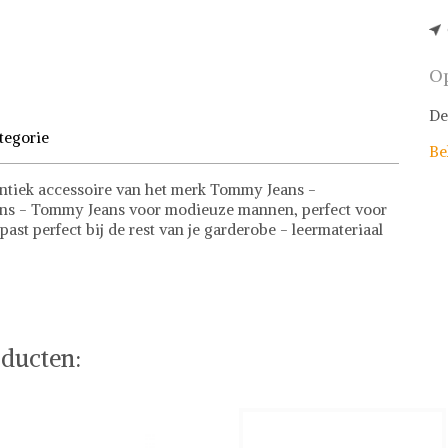
Op
De
tegorie
Be
ntiek accessoire van het merk Tommy Jeans -
ans - Tommy Jeans voor modieuze mannen, perfect voor
ast perfect bij de rest van je garderobe - leermateriaal
e items
hilfiger of stel jouw fashion wish-list samen. Veilig
 deals.
ducten: