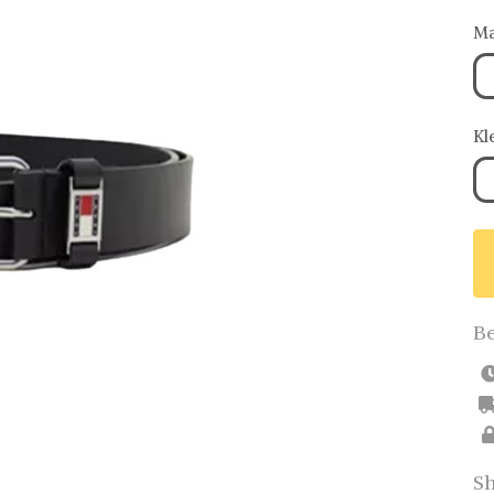
Ma
Kl
Be
Sh