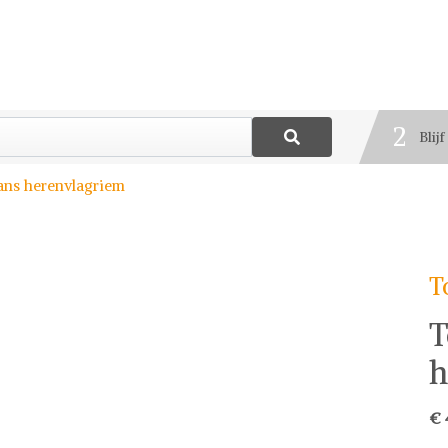
1
Best
2
Blij
3
ns herenvlagriem
Deel
T
T
h
€ 