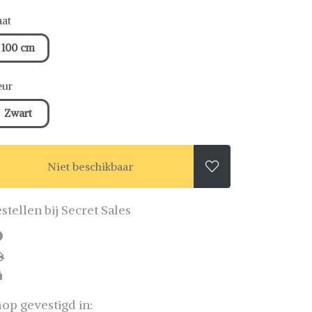
at
100 cm
eur
Zwart
Niet beschikbaar

stellen bij Secret Sales
op gevestigd in: