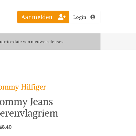
Aanmelden
Login
el jouw favoriete looks
f up-to-date van nieuwe releases
 de leukste items met vrienden
ommy Hilfiger
ommy Jeans
erenvlagriem
48,40