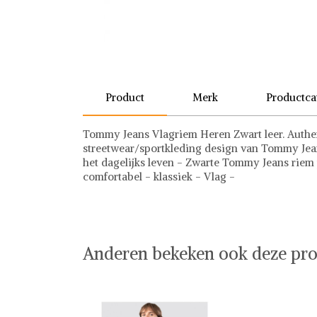
Product
Merk
Productca
Tommy Jeans Vlagriem Heren Zwart leer. Authe
streetwear/sportkleding design van Tommy Je
het dagelijks leven - Zwarte Tommy Jeans riem p
comfortabel - klassiek - Vlag -
Tommy Hilfiger
Riemen
Tommy Hilfiger op Shwaybox | Vind je favoriet
Shop uit het uitgebreide assortiment van Tommy 
online shoppen. Beoordeelde partners. De beste
Anderen bekeken ook deze pro