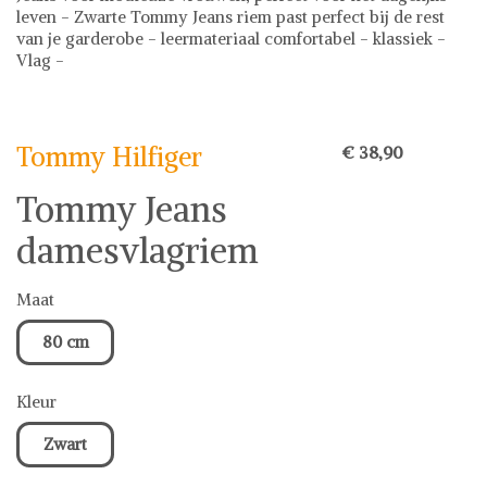
leven - Zwarte Tommy Jeans riem past perfect bij de rest
van je garderobe - leermateriaal comfortabel - klassiek -
Vlag -
Tommy Hilfiger
Riemen
Tommy Hilfiger op Shwaybox | Vind je favoriete items
Shop uit het uitgebreide assortiment van Tommy hilfiger of
Tommy Hilfiger
€ 38,90
stel jouw fashion wish-list samen. Veilig online shoppen.
Beoordeelde partners. De beste deals.
Tommy Jeans
damesvlagriem
Maat
80 cm
Kleur
Zwart