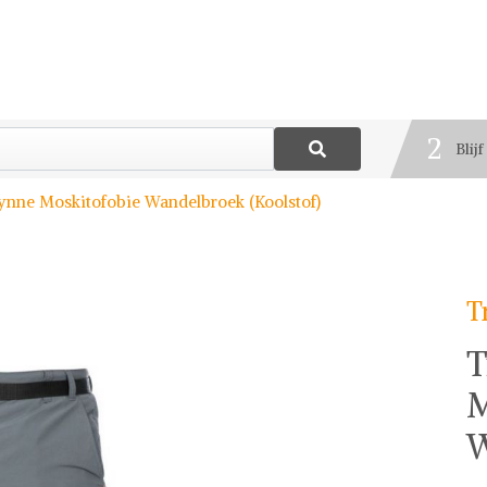
1
Best
2
Blij
3
ynne Moskitofobie Wandelbroek (Koolstof)
Deel
T
T
M
W