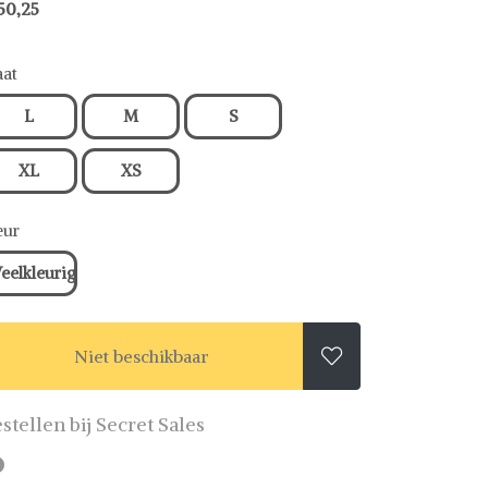
50,25
at
L
M
S
XL
XS
eur
eelkleurig
Niet beschikbaar

stellen bij Secret Sales