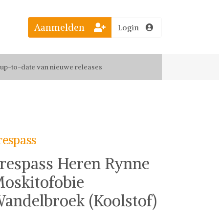
Aanmelden
Login
el jouw favoriete looks
f up-to-date van nieuwe releases
 de leukste items met vrienden
respass
respass Heren Rynne
oskitofobie
andelbroek (Koolstof)