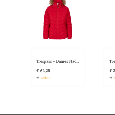
Trespass - Dames Nad...
Tr
€ 62,25
€ 3
Online