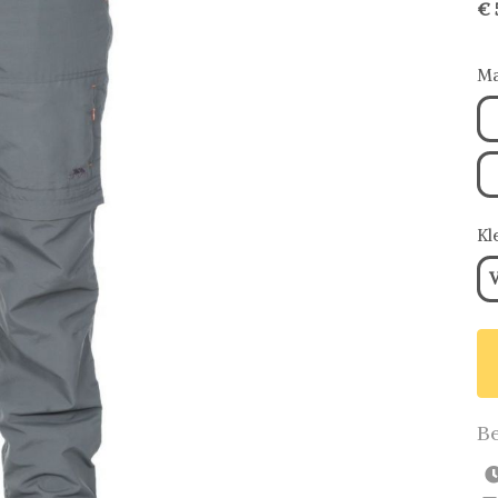
€ 
Ma
Kl
V
Be