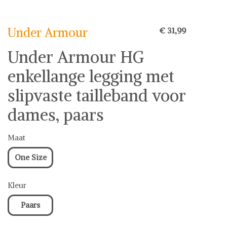
Under Armour op Shwaybox | Vind je favoriete items
Shop uit het uitgebreide assortiment van Under Armour of
Under Armour
€ 31,99
stel jouw fashion wish-list samen. Veilig online shoppen.
Beoordeelde partners. De beste deals.
Under Armour HG
enkellange legging met
slipvaste tailleband voor
dames, paars
Maat
One Size
Kleur
Paars