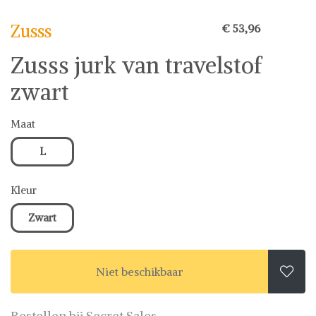
Zusss
€ 53,96
Zusss jurk van travelstof
zwart
Maat
L
Kleur
Zwart
Niet beschikbaar

Bestellen bij Secret Sales