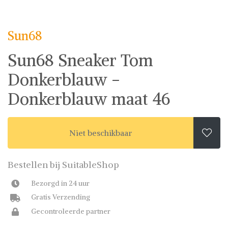
Sun68
Sneakers
Sun68
Sun68 Sneaker Tom
Donkerblauw -
Donkerblauw maat 46
Niet beschikbaar

Bestellen bij SuitableShop
Bezorgd in 24 uur
Gratis Verzending
Gecontroleerde partner