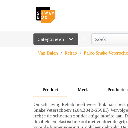
Categorieën
of
Van Dalen
Rehab
Falco Snake Vetersch
Product
Merk
Productca
Omschrijving Rehab heeft weer flink haar best
Snake Veterschoen' (204.2042-259113). Vervolge
trek je de schoenen zonder enige moeite aan. D
flexibele en elastische zool met voldoende grip
voor de binnenvoering is ook leer gebruikt. De 