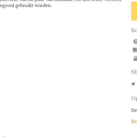
legzool gebruikt worden.
Be
Sh
Op
De
Be