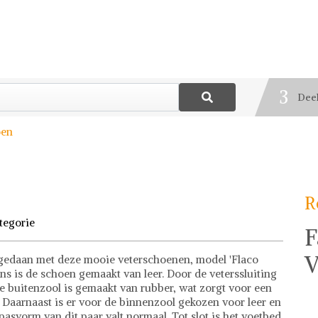
1
Best
2
Blij
3
Deel
oen
R
tegorie
F
V
 gedaan met deze mooie veterschoenen, model 'Flaco
ns is de schoen gemaakt van leer. Door de veterssluiting
e buitenzool is gemaakt van rubber, wat zorgt voor een
. Daarnaast is er voor de binnenzool gekozen voor leer en
pasvorm van dit paar valt normaal. Tot slot is het voetbed