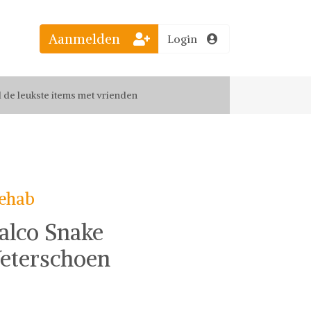
el jouw favoriete looks
Aanmelden
Login
f up-to-date van nieuwe releases
 de leukste items met vrienden
ehab
alco Snake
eterschoen