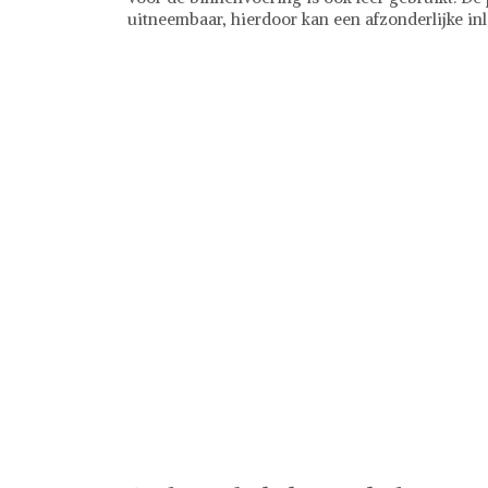
uitneembaar, hierdoor kan een afzonderlijke in
Rehab
Schoenen