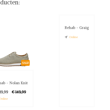
ducten:
Rehab - Graig
Online
SALE
hab - Nolan Knit
19,99
€ 149,99
Online