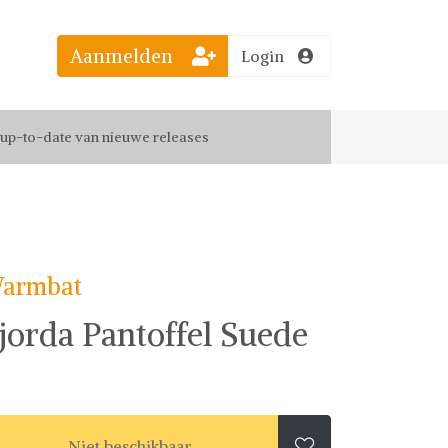
Aanmelden
Login
el jouw favoriete looks
f up-to-date van nieuwe releases
 de leukste items met vrienden
armbat
jorda Pantoffel Suede
Niet beschikbaar
