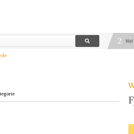
1
Best
2
Blij
3
uede
Deel
W
tegorie
F