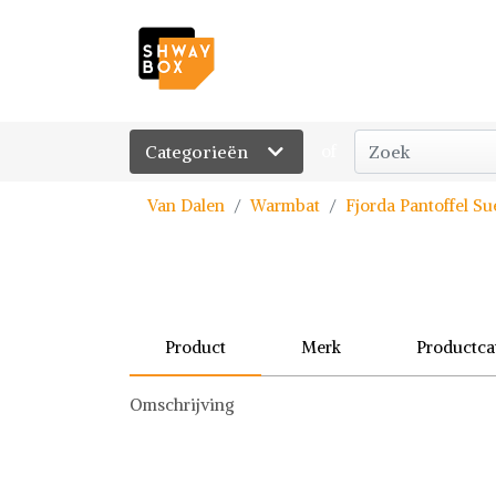
Categorieën
of
Van Dalen
Warmbat
Fjorda Pantoffel S
Product
Merk
Productca
Omschrijving
Warmbat
Pantoffel