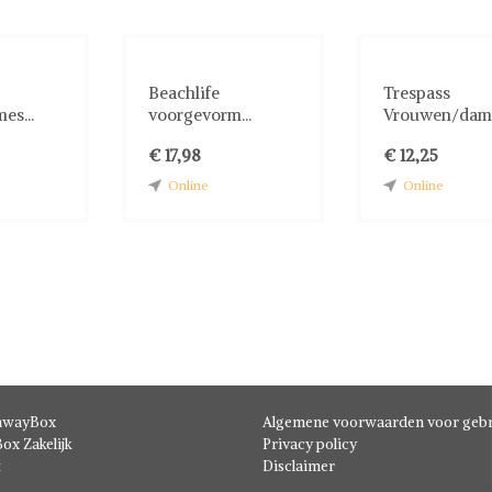
Beachlife
Trespass
s...
voorgevorm...
Vrouwen/dam.
€ 17,98
€ 12,25
Online
Online
hwayBox
Algemene voorwaarden voor gebr
ox Zakelijk
Privacy policy
t
Disclaimer