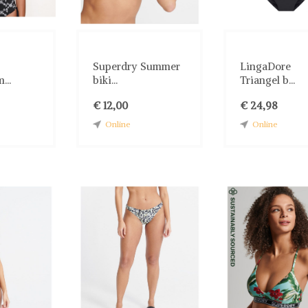
Superdry Summer
LingaDore
...
biki...
Triangel b...
€ 12,00
€ 24,98
Online
Online