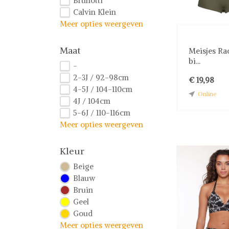
Brunotti
Calvin Klein
Meer opties weergeven
Maat
Meisjes Ra
bi...
-
2-3J / 92-98cm
€ 19,98
4-5J / 104-110cm
Online
4J / 104cm
5-6J / 110-116cm
Meer opties weergeven
Kleur
Beige
Blauw
Bruin
Geel
Goud
Meer opties weergeven