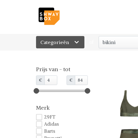
Categorieën
of
Prijs van - tot
€
€
Merk
29FT
Adidas
Barts