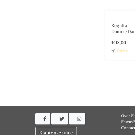
Regatta
Dames/Dame
€ 13,00
Online
Over S



ShwayB
Contac
Klantenservice