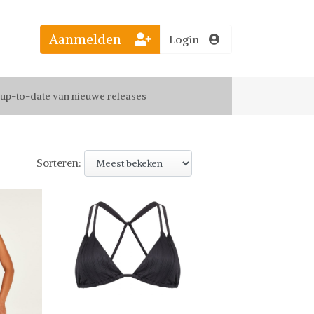
Aanmelden
Login
el jouw favoriete looks
f up-to-date van nieuwe releases
 de leukste items met vrienden
Sorteren: