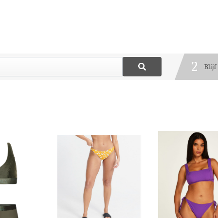
1
Best
2
Blij
3
Deel