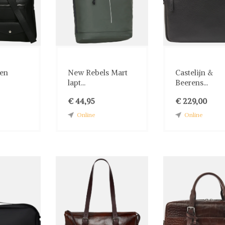
ren
New Rebels Mart
Castelijn &
lapt...
Beerens...
€ 44,95
€ 229,00
Online
Online