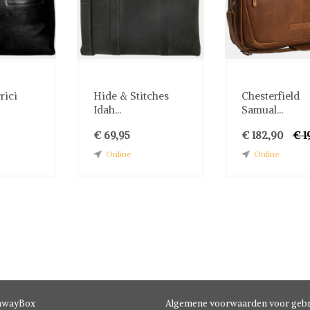
rici
Hide & Stitches
Chesterfield
Idah...
Samual...
€ 69,95
€ 182,90
€ 1
Online
Online
hwayBox
Algemene voorwaarden voor gebr