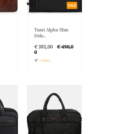
SALE
Tumi Alpha Slim
Delu...
€ 392,00
€ 490,0
0
Online