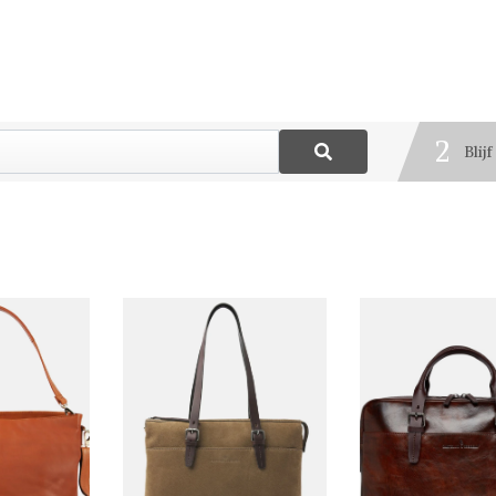
1
Best
2
Blij
3
Deel