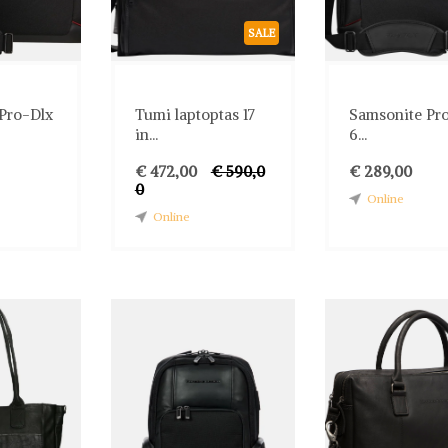
SALE
Pro-Dlx
Tumi laptoptas 17
Samsonite Pr
in...
6...
€ 472,00
€ 590,0
€ 289,00
0
Online
Online