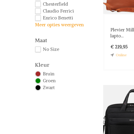
Chesterfield
Claudio Ferrici
Enrico Benetti
Meer opties weergeven
Plevier Mil
lapto...
Maat
€ 219,95
No Size
Online
Kleur
Bruin
Groen
Zwart