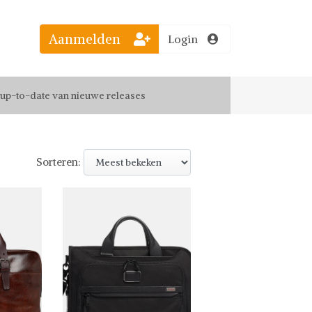
el jouw favoriete looks
Aanmelden
Login
f up-to-date van nieuwe releases
 de leukste items met vrienden
Sorteren: