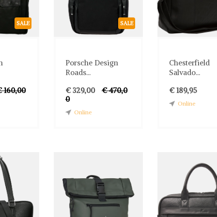
SALE
SALE
n
Porsche Design
Chesterfield
Roads...
Salvado...
€ 160,00
€ 329,00
€ 470,0
€ 189,95
0
Online
Online