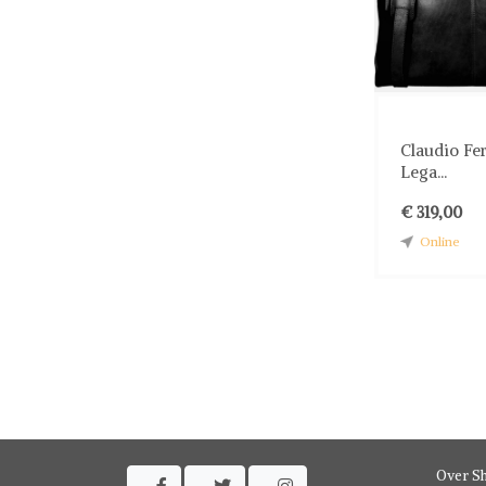
Claudio Fer
Lega...
€ 319,00
Online
Over S