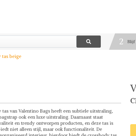
1
Best
2
Blij
3
 tas beige
Deel
V
c
 tas van Valentino Bags heeft een subtiele uitstraling,
agstrap ook een luxe uitstraling. Daarnaast staat
iteit en trendy ontworpen producten, en deze tas is
dt niet alleen stijl, maar ook functionaliteit. De
organiseerd interieur, hierdoor biedt de crossbody tas