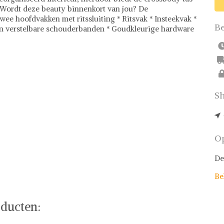
s. Wordt deze beauty binnenkort van jou? De
ee hoofdvakken met ritssluiting * Ritsvak * Insteekvak *
Be
en verstelbare schouderbanden * Goudkleurige hardware
Sh
Op
De
Be
ducten: