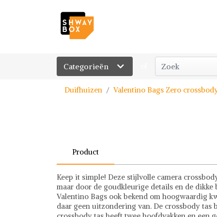
Categorieën
of
Duifhuizen
Valentino Bags Zero crossbody
Product
Keep it simple! Deze stijlvolle camera crossbody
maar door de goudkleurige details en de dikke b
Valentino Bags ook bekend om hoogwaardig kwal
daar geen uitzondering van. De crossbody tas bie
crossbody tas heeft twee hoofdvakken en een ge