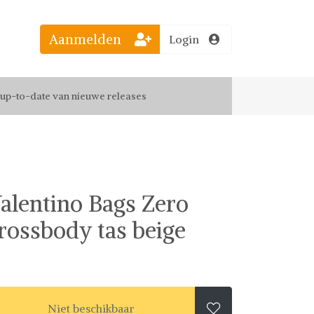
Aanmelden
Login
el jouw favoriete looks
f up-to-date van nieuwe releases
 de leukste items met vrienden
alentino Bags Zero
rossbody tas beige
Niet beschikbaar
