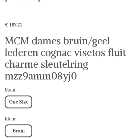
Sleutelhangers
€ 187,71
MCM dames bruin/geel
lederen cognac visetos fluit
charme sleutelring
mzz9amm08yj0
Maat
One Size
Kleur
Bruin