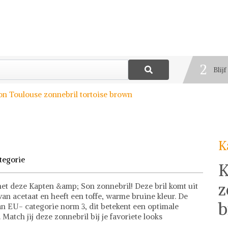
1
Best
2
Blij
3
on Toulouse zonnebril tortoise brown
Deel
K
tegorie
K
z
met deze Kapten &amp; Son zonnebril! Deze bril komt uit
an acetaat en heeft een toffe, warme bruine kleur. De
b
an EU- categorie norm 3, dit betekent een optimale
Match jij deze zonnebril bij je favoriete looks