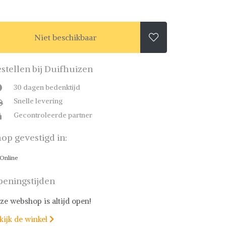
Niet beschikbaar

stellen bij Duifhuizen
30 dagen bedenktijd
Snelle levering
Gecontroleerde partner
op gevestigd in:
Online
eningstijden
ze webshop is altijd open!
kijk de winkel
