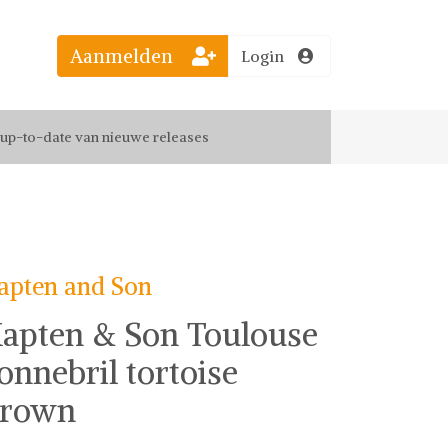
Aanmelden
Login
el jouw favoriete looks
f up-to-date van nieuwe releases
 de leukste items met vrienden
apten and Son
apten & Son Toulouse
onnebril tortoise
rown