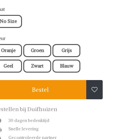
at
No Size
eur
Oranje
Groen
Grijs
Geel
Zwart
Blauw
Bestel

stellen bij Duifhuizen
30 dagen bedenktijd
Snelle levering
Gecontroleerde partner