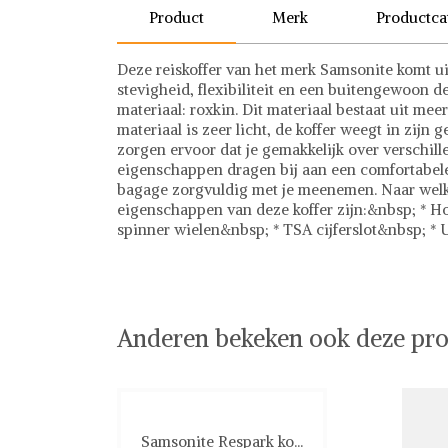
Product
Merk
Productca
Deze reiskoffer van het merk Samsonite komt uit
stevigheid, flexibiliteit en een buitengewoon d
materiaal: roxkin. Dit materiaal bestaat uit mee
materiaal is zeer licht, de koffer weegt in zijn 
zorgen ervoor dat je gemakkelijk over verschill
eigenschappen dragen bij aan een comfortabele 
bagage zorgvuldig met je meenemen. Naar welk
eigenschappen van deze koffer zijn:&nbsp; * Hoo
spinner wielen&nbsp; * TSA cijferslot&nbsp; * 
Samsonite
Tassen
Ontdek stijlvolle tassen bij Shwaybox, dé beste
van gecontroleerde leveranciers wereldwijd, b
chique handtassen, praktische rugzakken en tre
Anderen bekeken ook deze pro
transparant, zodat je met vertrouwen kunt shop
we garanderen een probleemloze en veilige be
Shwaybox en vind jouw perfecte tas!
Samsonite Respark ko...