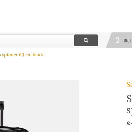
1
Best
2
Blij
3
s spinner 69 cm black
Deel
S
S
s
€ 