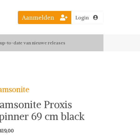
Aanmelden
Login
el jouw favoriete looks
f up-to-date van nieuwe releases
 de leukste items met vrienden
amsonite
amsonite Proxis
pinner 69 cm black
419,00