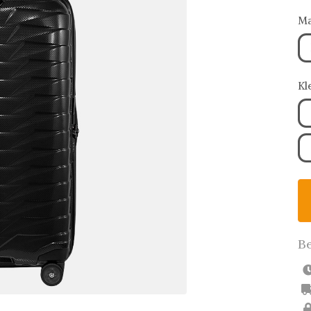
Ma
Kl
Be