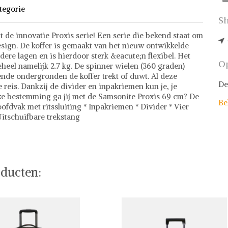
tegorie
Sh
 de innovatie Proxis serie! Een serie die bekend staat om
esign. De koffer is gemaakt van het nieuw ontwikkelde
rdere lagen en is hierdoor sterk &eacute;n flexibel. Het
Op
geheel namelijk 2.7 kg. De spinner wielen (360 graden)
ende ondergronden de koffer trekt of duwt. Al deze
De
reis. Dankzij de divider en inpakriemen kun je, je
e bestemming ga jij met de Samsonite Proxis 69 cm? De
Be
fdvak met ritssluiting * Inpakriemen * Divider * Vier
Uitschuifbare trekstang
mming voor fashionistas! Met een uitgebreide collectie
ieden we meer dan 500.000 fashion items aan, waaronder
ndy crossbodytassen. Onze prijzen zijn eerlijk en
ducten:
pen. Daarnaast staat veiligheid voorop bij Shwaybox -
stelervaring. Waar wacht je nog op? Bezoek vandaag nog