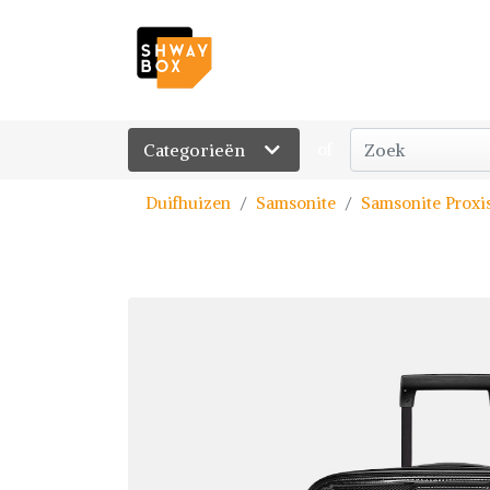
Categorieën
of
Duifhuizen
Samsonite
Samsonite Proxi