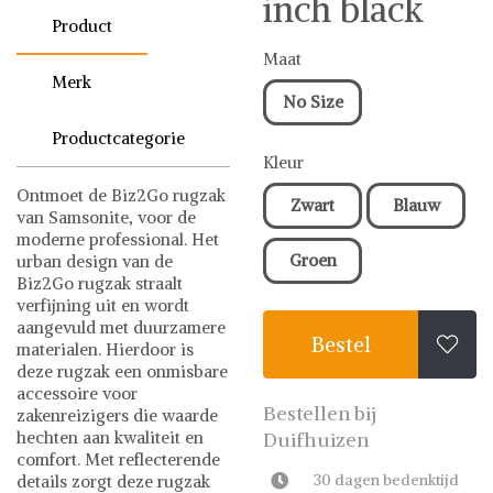
inch black
Product
Maat
Merk
No Size
Productcategorie
Kleur
Ontmoet de Biz2Go rugzak
Zwart
Blauw
van Samsonite, voor de
moderne professional. Het
Groen
urban design van de
Biz2Go rugzak straalt
verfijning uit en wordt
aangevuld met duurzamere
Bestel

materialen. Hierdoor is
deze rugzak een onmisbare
accessoire voor
Bestellen bij
zakenreizigers die waarde
hechten aan kwaliteit en
Duifhuizen
comfort. Met reflecterende
30 dagen bedenktijd
details zorgt deze rugzak