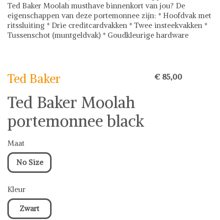
Ted Baker Moolah musthave binnenkort van jou? De
eigenschappen van deze portemonnee zijn: * Hoofdvak met
ritssluiting * Drie creditcardvakken * Twee insteekvakken *
Tussenschot (muntgeldvak) * Goudkleurige hardware
Ted Baker
Portemonnee
Ted Baker
€ 85,00
Ted Baker Moolah
portemonnee black
Maat
No Size
Kleur
Zwart