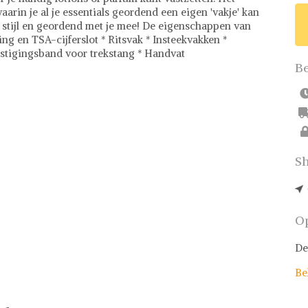
arin je al je essentials geordend een eigen 'vakje' kan
n stijl en geordend met je mee! De eigenschappen van
ng en TSA-cijferslot * Ritsvak * Insteekvakken *
stigingsband voor trekstang * Handvat
Be
Sh
Op
De
Be