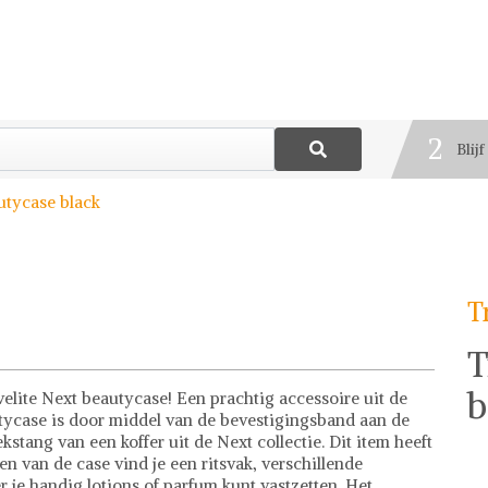
1
Best
2
Blij
3
utycase black
Deel
T
T
b
elite Next beautycase! Een prachtig accessoire uit de
autycase is door middel van de bevestigingsband aan de
kstang van een koffer uit de Next collectie. Dit item heeft
en van de case vind je een ritsvak, verschillende
 je handig lotions of parfum kunt vastzetten. Het