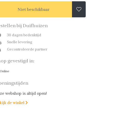
Niet beschikbaar

stellen bij Duifhuizen
30 dagen bedenktijd
Snelle levering
Gecontroleerde partner
op gevestigd in:
Online
eningstijden
ze webshop is altijd open!
kijk de winkel
