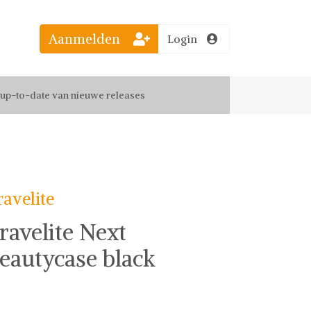
Aanmelden
Login
el jouw favoriete looks
f up-to-date van nieuwe releases
 de leukste items met vrienden
ravelite
ravelite Next
eautycase black