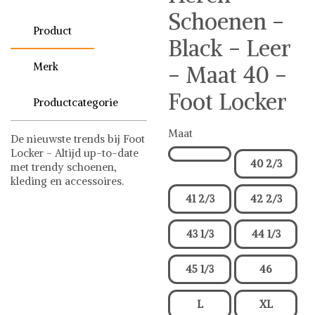
Schoenen -
Product
Black - Leer
Merk
- Maat 40 -
Foot Locker
Productcategorie
Maat
De nieuwste trends bij Foot
Locker - Altijd up-to-date
40 2/3
met trendy schoenen,
kleding en accessoires.
Adidas
Schoenen
41 2/3
42 2/3
Adidas op Shwaybox | Vind
je favoriete items
43 1/3
44 1/3
Shop uit het uitgebreide
assortiment van Adidas of
45 1/3
46
stel jouw fashion wish-list
samen. Veilig online
shoppen. Beoordeelde
L
XL