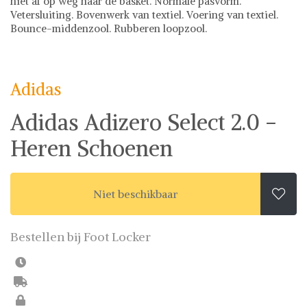
niet af op weg naar de basket. Normale pasvorm.
Vetersluiting. Bovenwerk van textiel. Voering van textiel.
Bounce-middenzool. Rubberen loopzool.
Adidas
Sneakers
Adidas op Shwaybox | Vind je favoriete items
Shop uit het uitgebreide assortiment van Adidas of stel
Adidas
jouw fashion wish-list samen. Veilig online shoppen.
Beoordeelde partners. De beste deals.
Adidas Adizero Select 2.0 -
Heren Schoenen
Niet beschikbaar

Bestellen bij Foot Locker