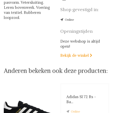
pasvorm. Vetersluiting.
Leren bovenwerk. Voering
Shop gevestigd in:
van textiel. Rubberen
loopzool.
Online
Adidas
Sneakers
Adidas op Shwaybox | Vind
Openingstijden
je favoriete items
Shop uit het uitgebreide
Deze webshop is altijd
assortiment van Adidas of
open!
stel jouw fashion wish-list
Bekijk de winkel
samen. Veilig online

shoppen. Beoordeelde
partners. De beste deals.
Anderen bekeken ook deze producten:
Adidas Sl 72 Rs -
Ba...
Online