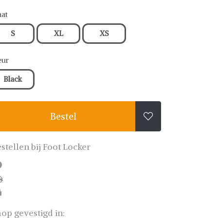
at
S
XL
XS
eur
Black
Bestel

stellen bij Foot Locker
op gevestigd in: