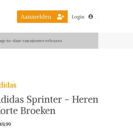
Aanmelden
Login
el jouw favoriete looks
f up-to-date van nieuwe releases
 de leukste items met vrienden
didas
didas Sprinter - Heren
orte Broeken
49,99