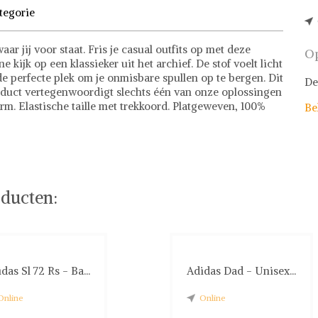
tegorie
ar jij voor staat. Fris je casual outfits op met deze
Op
e kijk op een klassieker uit het archief. De stof voelt licht
e perfecte plek om je onmisbare spullen op te bergen. Dit
De
duct vertegenwoordigt slechts één van onze oplossingen
rm. Elastische taille met trekkoord. Platgeweven, 100%
Be
 of stel jouw fashion wish-list samen. Veilig online
ducten:
das Sl 72 Rs - Ba...
Adidas Dad - Unisex...
Online
Online