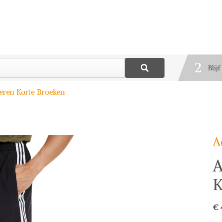
1
Best
2
Blij
3
eren Korte Broeken
Deel
A
A
K
€ 