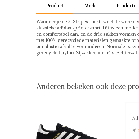
Product
Merk
Productca
Wanneer je de 3-Stripes rockt, weet de wereld wa
klassieke adidas sprintershort. Dit is een modern
en comfortabel aan, en de drie zakken vormen d
met 100% gerecyclede materialen gemaakte pro
om plastic afval te verminderen. Normale pasvo
gerecycled nylon. Zijzakken met rits. Achterzak.
Adidas
Sportkleding
Adidas op Shwaybox | Vind je favoriete items
Shop uit het uitgebreide assortiment van Adidas
shoppen. Beoordeelde partners. De beste deals.
Anderen bekeken ook deze pro
Adi