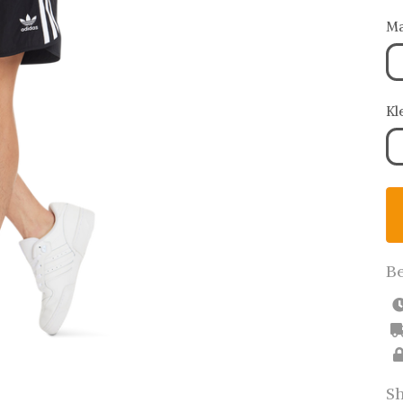
Ma
Kl
Be
Sh