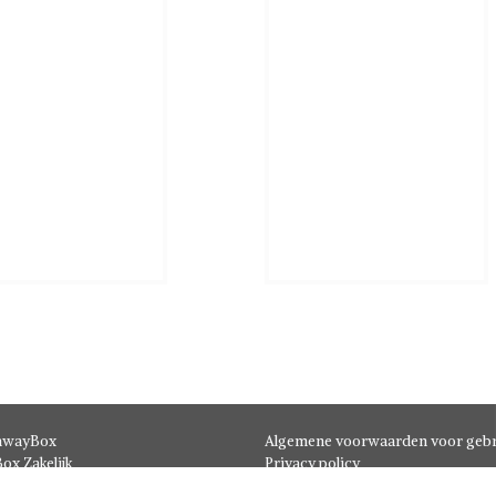
hwayBox
Algemene voorwaarden voor gebr
ox Zakelijk
Privacy policy
t
Disclaimer