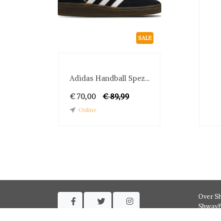
SALE
Adidas Handball Spez...
€ 70,00
€ 89,99
Online
Over S



ShwayB
Contac