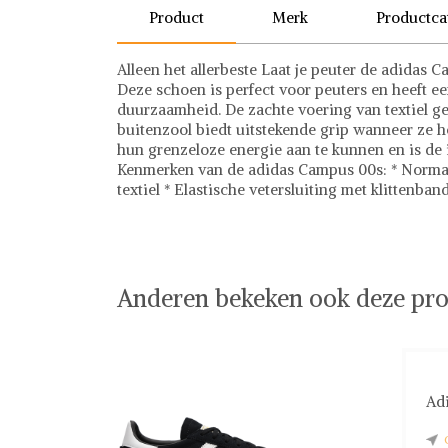
Product
Merk
Productca
Alleen het allerbeste Laat je peuter de adidas 
Deze schoen is perfect voor peuters en heeft e
duurzaamheid. De zachte voering van textiel ge
buitenzool biedt uitstekende grip wanneer ze 
hun grenzeloze energie aan te kunnen en is de 
Kenmerken van de adidas Campus 00s: * Normal
textiel * Elastische vetersluiting met klittenb
Adidas
Sneakers
Adidas op Shwaybox | Vind je favoriete items
Shop uit het uitgebreide assortiment van Adidas
shoppen. Beoordeelde partners. De beste deals.
Anderen bekeken ook deze pro
Adi