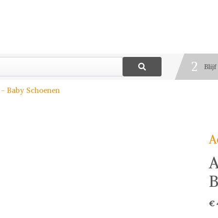
1
Best
2
Blij
3
 - Baby Schoenen
Deel
A
A
B
€ 