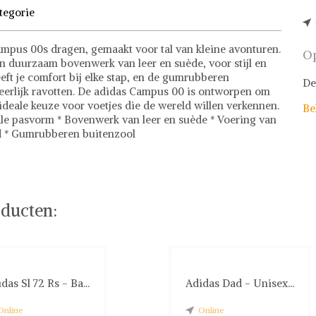
tegorie
Campus 00s dragen, gemaakt voor tal van kleine avonturen.
Op
en duurzaam bovenwerk van leer en suède, voor stijl en
eft je comfort bij elke stap, en de gumrubberen
De
heerlijk ravotten. De adidas Campus 00 is ontworpen om
ideale keuze voor voetjes die de wereld willen verkennen.
Be
e pasvorm * Bovenwerk van leer en suède * Voering van
and * Gumrubberen buitenzool
 of stel jouw fashion wish-list samen. Veilig online
ducten:
das Sl 72 Rs - Ba...
Adidas Dad - Unisex...
Online
Online