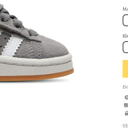
Ma
Kl
Be
Sh