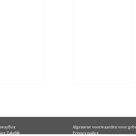
hwayBox
Algemene voorwaarden voor gebr
ox Zakelijk
Privacy policy