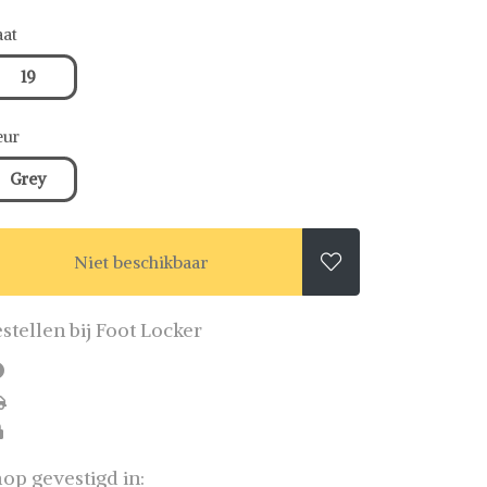
at
19
eur
Grey
Niet beschikbaar

stellen bij Foot Locker
op gevestigd in: