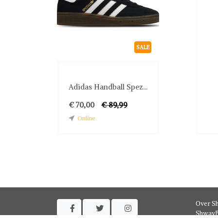
SALE
Adidas Handball Spez...
€ 70,00
€ 89,99
Online
Over S



ShwayB