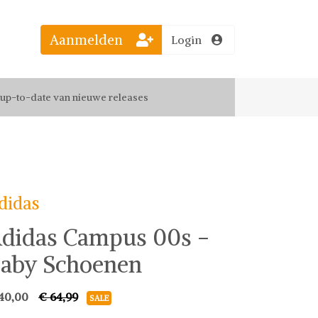
Aanmelden
Login
el jouw favoriete looks
f up-to-date van nieuwe releases
 de leukste items met vrienden
didas
didas Campus 00s -
aby Schoenen
40,00
€ 64,99
SALE